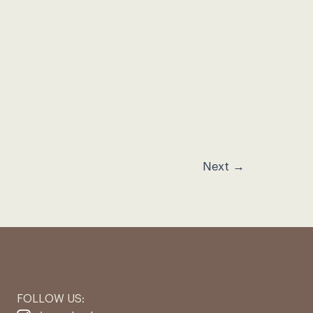
Next
→
FOLLOW US: