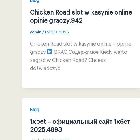
Blog
Chicken Road slot w kasynie online
opinie graczy.942
admin
/
Eylül 9, 2025
Chicken Road slot w kasynie online – opinie
graczy
GRAĆ Содержимое Kiedy warto
zagrać w Chicken Road? Chcesz
doświadczyć
Blog
1xbet – официальный сайт 1хбет
2025.4893