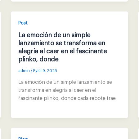
Post
La emoción de un simple
lanzamiento se transforma en
alegría al caer en el fascinante
plinko, donde
admin
/
Eylül 9, 2025
La emoción de un simple lanzamiento se
transforma en alegría al caer en el
fascinante plinko, donde cada rebote trae