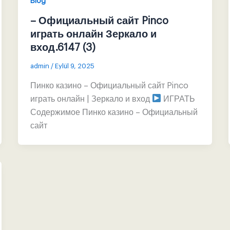
Blog
– Официальный сайт Pinco
играть онлайн Зеркало и
вход.6147 (3)
admin
/
Eylül 9, 2025
Пинко казино – Официальный сайт Pinco
играть онлайн | Зеркало и вход
ИГРАТЬ
Содержимое Пинко казино – Официальный
сайт