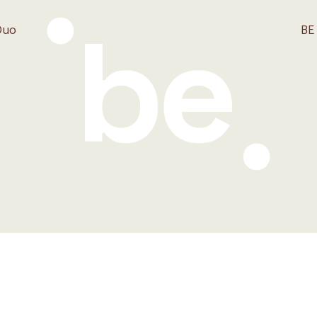
Duo
BE