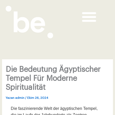
Me
İçeriğe
atla
BE Concealer & Blush Duo
BE Sunscreen UV & BB
Die Bedeutung Ägyptischer
Tempel Für Moderne
Spiritualität
Yazan
admin
/
Ekim 26, 2024
Die faszinierende Welt der ägyptischen Tempel,
die im Laufe der Jahrhunderte als Zentren