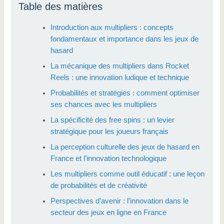
Table des matières
Introduction aux multipliers : concepts
fondamentaux et importance dans les jeux de
hasard
La mécanique des multipliers dans Rocket
Reels : une innovation ludique et technique
Probabilités et stratégies : comment optimiser
ses chances avec les multipliers
La spécificité des free spins : un levier
stratégique pour les joueurs français
La perception culturelle des jeux de hasard en
France et l’innovation technologique
Les multipliers comme outil éducatif : une leçon
de probabilités et de créativité
Perspectives d’avenir : l’innovation dans le
secteur des jeux en ligne en France