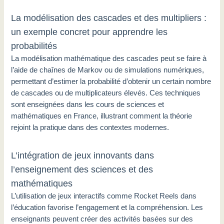
La modélisation des cascades et des multipliers :
un exemple concret pour apprendre les
probabilités
La modélisation mathématique des cascades peut se faire à
l’aide de chaînes de Markov ou de simulations numériques,
permettant d’estimer la probabilité d’obtenir un certain nombre
de cascades ou de multiplicateurs élevés. Ces techniques
sont enseignées dans les cours de sciences et
mathématiques en France, illustrant comment la théorie
rejoint la pratique dans des contextes modernes.
L’intégration de jeux innovants dans
l’enseignement des sciences et des
mathématiques
L’utilisation de jeux interactifs comme Rocket Reels dans
l’éducation favorise l’engagement et la compréhension. Les
enseignants peuvent créer des activités basées sur des