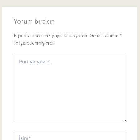
Yorum bırakın
E-posta adresiniz yayınlanmayacak.
Gerekli alanlar
*
ile işaretlenmişlerdir
Buraya
yazın..
İsim*