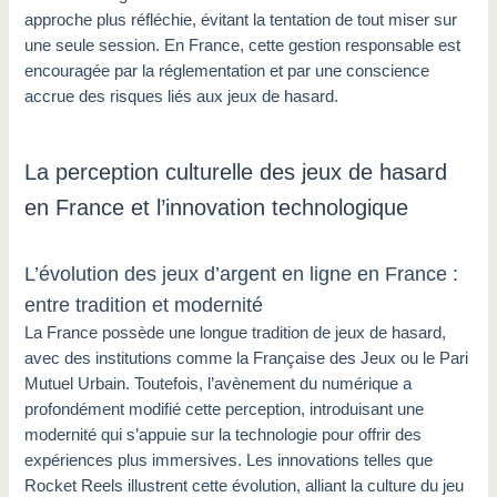
approche plus réfléchie, évitant la tentation de tout miser sur
une seule session. En France, cette gestion responsable est
encouragée par la réglementation et par une conscience
accrue des risques liés aux jeux de hasard.
La perception culturelle des jeux de hasard
en France et l’innovation technologique
L’évolution des jeux d’argent en ligne en France :
entre tradition et modernité
La France possède une longue tradition de jeux de hasard,
avec des institutions comme la Française des Jeux ou le Pari
Mutuel Urbain. Toutefois, l’avènement du numérique a
profondément modifié cette perception, introduisant une
modernité qui s’appuie sur la technologie pour offrir des
expériences plus immersives. Les innovations telles que
Rocket Reels illustrent cette évolution, alliant la culture du jeu