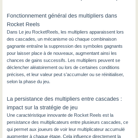
Fonctionnement général des multipliers dans
Rocket Reels
Dans Le jeu RocketReels, les multipliers apparaissent lors
des cascades, un mécanisme où chaque combinaison
gagnante entraîne la suppression des symboles gagnants
pour laisser place à de nouveaux, augmentant ainsi les
chances de gains successifs. Les multipliers peuvent se
déclencher aléatoirement ou lors de certaines conditions
précises, et leur valeur peut s’accumuler ou se réinitialiser,
selon la phase du jeu.
La persistance des multipliers entre cascades :
impact sur la stratégie de jeu
Une caractéristique innovante de Rocket Reels est la
persistance des multiplicateurs entre plusieurs cascades, ce
qui permet aux joueurs de voir leur multiplicateur accumulé
augmenter à chaque étape. Cela influence directement la