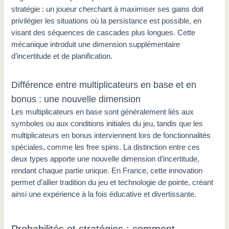
stratégie : un joueur cherchant à maximiser ses gains doit
privilégier les situations où la persistance est possible, en
visant des séquences de cascades plus longues. Cette
mécanique introduit une dimension supplémentaire
d’incertitude et de planification.
Différence entre multiplicateurs en base et en
bonus : une nouvelle dimension
Les multiplicateurs en base sont généralement liés aux
symboles ou aux conditions initiales du jeu, tandis que les
multiplicateurs en bonus interviennent lors de fonctionnalités
spéciales, comme les free spins. La distinction entre ces
deux types apporte une nouvelle dimension d’incertitude,
rendant chaque partie unique. En France, cette innovation
permet d’allier tradition du jeu et technologie de pointe, créant
ainsi une expérience à la fois éducative et divertissante.
Probabilités et stratégies : comment