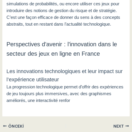
simulations de probabilités, ou encore utiliser ces jeux pour
introduire des notions de gestion du risque et de stratégie.
C’est une façon efficace de donner du sens à des concepts
abstraits, tout en restant dans l’actualité technologique.
Perspectives d’avenir : l’innovation dans le
secteur des jeux en ligne en France
Les innovations technologiques et leur impact sur
l’expérience utilisateur
La progression technologique permet d’offrir des expériences
de jeu toujours plus immersives, avec des graphismes
améliorés, une interactivité renfor
ÖNCEKI
NEXT