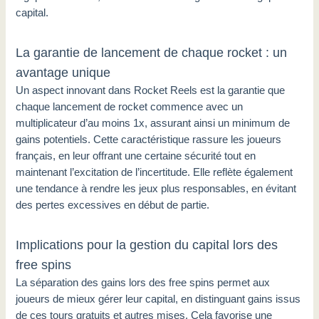
capital.
La garantie de lancement de chaque rocket : un
avantage unique
Un aspect innovant dans Rocket Reels est la garantie que
chaque lancement de rocket commence avec un
multiplicateur d’au moins 1x, assurant ainsi un minimum de
gains potentiels. Cette caractéristique rassure les joueurs
français, en leur offrant une certaine sécurité tout en
maintenant l’excitation de l’incertitude. Elle reflète également
une tendance à rendre les jeux plus responsables, en évitant
des pertes excessives en début de partie.
Implications pour la gestion du capital lors des
free spins
La séparation des gains lors des free spins permet aux
joueurs de mieux gérer leur capital, en distinguant gains issus
de ces tours gratuits et autres mises. Cela favorise une