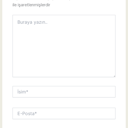
ile işaretlenmişlerdir
Buraya
yazın..
İsim*
E-
Posta*