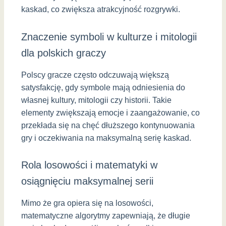
kaskad, co zwiększa atrakcyjność rozgrywki.
Znaczenie symboli w kulturze i mitologii
dla polskich graczy
Polscy gracze często odczuwają większą
satysfakcję, gdy symbole mają odniesienia do
własnej kultury, mitologii czy historii. Takie
elementy zwiększają emocje i zaangażowanie, co
przekłada się na chęć dłuższego kontynuowania
gry i oczekiwania na maksymalną serię kaskad.
Rola losowości i matematyki w
osiągnięciu maksymalnej serii
Mimo że gra opiera się na losowości,
matematyczne algorytmy zapewniają, że długie