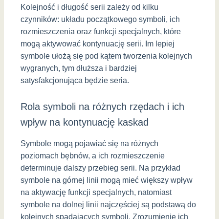
Kolejność i długość serii zależy od kilku
czynników: układu początkowego symboli, ich
rozmieszczenia oraz funkcji specjalnych, które
mogą aktywować kontynuację serii. Im lepiej
symbole ułożą się pod kątem tworzenia kolejnych
wygranych, tym dłuższa i bardziej
satysfakcjonująca będzie seria.
Rola symboli na różnych rzędach i ich
wpływ na kontynuację kaskad
Symbole mogą pojawiać się na różnych
poziomach bębnów, a ich rozmieszczenie
determinuje dalszy przebieg serii. Na przykład
symbole na górnej linii mogą mieć większy wpływ
na aktywację funkcji specjalnych, natomiast
symbole na dolnej linii najczęściej są podstawą do
kolejnych spadających symboli. Zrozumienie ich