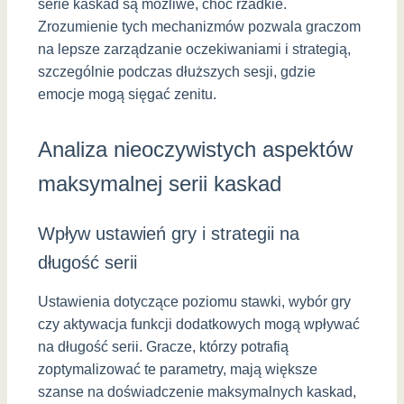
serie kaskad są możliwe, choć rzadkie.
Zrozumienie tych mechanizmów pozwala graczom
na lepsze zarządzanie oczekiwaniami i strategią,
szczególnie podczas dłuższych sesji, gdzie
emocje mogą sięgać zenitu.
Analiza nieoczywistych aspektów
maksymalnej serii kaskad
Wpływ ustawień gry i strategii na
długość serii
Ustawienia dotyczące poziomu stawki, wybór gry
czy aktywacja funkcji dodatkowych mogą wpływać
na długość serii. Gracze, którzy potrafią
zoptymalizować te parametry, mają większe
szanse na doświadczenie maksymalnych kaskad,