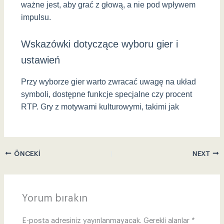
ważne jest, aby grać z głową, a nie pod wpływem
impulsu.
Wskazówki dotyczące wyboru gier i
ustawień
Przy wyborze gier warto zwracać uwagę na układ
symboli, dostępne funkcje specjalne czy procent
RTP. Gry z motywami kulturowymi, takimi jak
ÖNCEKI
NEXT
Yorum bırakın
E-posta adresiniz yayınlanmayacak.
Gerekli alanlar
*