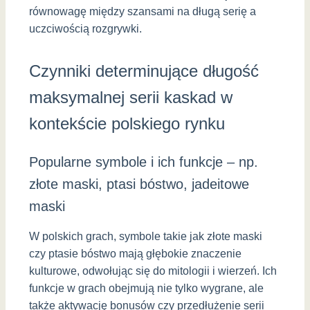
równowagę między szansami na długą serię a
uczciwością rozgrywki.
Czynniki determinujące długość
maksymalnej serii kaskad w
kontekście polskiego rynku
Popularne symbole i ich funkcje – np.
złote maski, ptasi bóstwo, jadeitowe
maski
W polskich grach, symbole takie jak złote maski
czy ptasie bóstwo mają głębokie znaczenie
kulturowe, odwołując się do mitologii i wierzeń. Ich
funkcje w grach obejmują nie tylko wygrane, ale
także aktywację bonusów czy przedłużenie serii