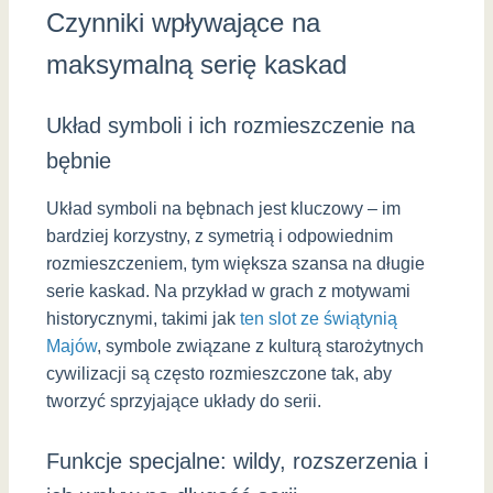
Czynniki wpływające na
maksymalną serię kaskad
Układ symboli i ich rozmieszczenie na
bębnie
Układ symboli na bębnach jest kluczowy – im
bardziej korzystny, z symetrią i odpowiednim
rozmieszczeniem, tym większa szansa na długie
serie kaskad. Na przykład w grach z motywami
historycznymi, takimi jak
ten slot ze świątynią
Majów
, symbole związane z kulturą starożytnych
cywilizacji są często rozmieszczone tak, aby
tworzyć sprzyjające układy do serii.
Funkcje specjalne: wildy, rozszerzenia i