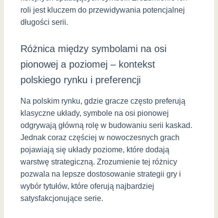
roli jest kluczem do przewidywania potencjalnej
długości serii.
Różnica między symbolami na osi
pionowej a poziomej – kontekst
polskiego rynku i preferencji
Na polskim rynku, gdzie gracze często preferują
klasyczne układy, symbole na osi pionowej
odgrywają główną rolę w budowaniu serii kaskad.
Jednak coraz częściej w nowoczesnych grach
pojawiają się układy poziome, które dodają
warstwę strategiczną. Zrozumienie tej różnicy
pozwala na lepsze dostosowanie strategii gry i
wybór tytułów, które oferują najbardziej
satysfakcjonujące serie.