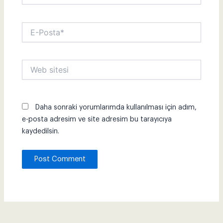
E-
Posta*
Web
sitesi
Daha sonraki yorumlarımda kullanılması için adım,
e-posta adresim ve site adresim bu tarayıcıya
kaydedilsin.