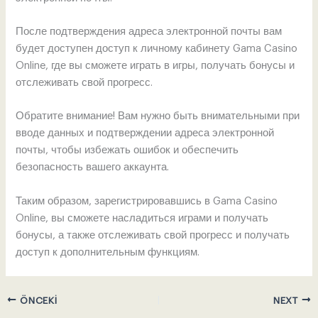
После подтверждения адреса электронной почты вам
будет доступен доступ к личному кабинету Gama Casino
Online, где вы сможете играть в игры, получать бонусы и
отслеживать свой прогресс.
Обратите внимание! Вам нужно быть внимательными при
вводе данных и подтверждении адреса электронной
почты, чтобы избежать ошибок и обеспечить
безопасность вашего аккаунта.
Таким образом, зарегистрировавшись в Gama Casino
Online, вы сможете насладиться играми и получать
бонусы, а также отслеживать свой прогресс и получать
доступ к дополнительным функциям.
ÖNCEKI
NEXT