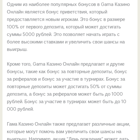
Одним из наиболее популярных бонусов в Gama Казино
Онлайн является бонус приветствия, который
предоставляется новым игрокам. Это бонус в размере
100% от первого депозита, который может достигать
суммы 5000 рублей. Это позволяет начать играть с
более высокими ставками и увеличить свои шансы на
выигрыш.
Кроме того, Gama Казино Онлайн предлагает и другие
бонусы, такие как бонус за повторные депозиты, бонус
за рефералов и бонус за участие в турнирах. Бонус за
повторные депозиты может достигать 50% от суммы
депозита, а бонус за рефералов может быть до 1000
рублей. Бонус за участие в турнирах может быть до 10
000 рублей.
Гама Казино Онлайн также предлагает различные акции,
которые могут помочь вам увеличить свои шансы на
выигрыш. Например, акция “День рождения” может дать