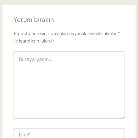
Yorum bırakın
E-posta adresiniz yayınlanmayacak.
Gerekli alanlar
*
ile işaretlenmişlerdir
Buraya
yazın..
İsim*