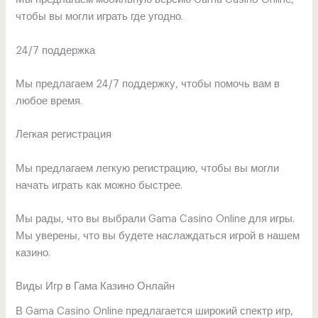
чтобы вы могли играть где угодно.
24/7 поддержка
Мы предлагаем 24/7 поддержку, чтобы помочь вам в
любое время.
Легкая регистрация
Мы предлагаем легкую регистрацию, чтобы вы могли
начать играть как можно быстрее.
Мы рады, что вы выбрали Gama Casino Online для игры.
Мы уверены, что вы будете наслаждаться игрой в нашем
казино.
Виды Игр в Гама Казино Онлайн
В Gama Casino Online предлагается широкий спектр игр,