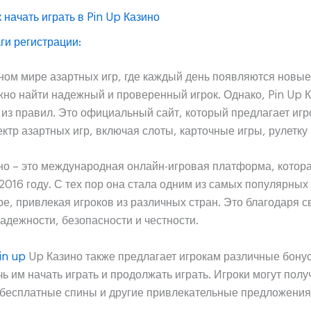
 начать играть в Pin Up Казино
ги регистрации:
ом мире азартных игр, где каждый день появляются новые
жно найти надежный и проверенный игрок. Однако, Pin Up К
из правил. Это официальный сайт, который предлагает иг
ктр азартных игр, включая слоты, карточные игры, рулетку 
но – это международная онлайн-игровая платформа, котор
2016 году. С тех пор она стала одним из самых популярных
ре, привлекая игроков из различных стран. Это благодаря с
адежности, безопасности и честности.
in up
Up Казино также предлагает игрокам различные бонус
ь им начать играть и продолжать играть. Игроки могут полу
 бесплатные спины и другие привлекательные предложения