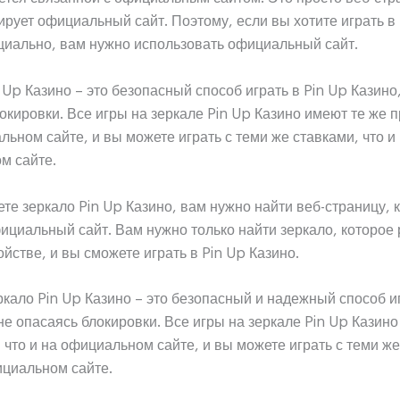
ирует официальный сайт. Поэтому, если вы хотите играть в
циально, вам нужно использовать официальный сайт.
 Up Казино – это безопасный способ играть в Pin Up Казино
окировки. Все игры на зеркале Pin Up Казино имеют те же п
льном сайте, и вы можете играть с теми же ставками, что и
м сайте.
те зеркало Pin Up Казино, вам нужно найти веб-страницу, 
ициальный сайт. Вам нужно только найти зеркало, которое 
йстве, и вы сможете играть в Pin Up Казино.
ркало Pin Up Казино – это безопасный и надежный способ иг
не опасаясь блокировки. Все игры на зеркале Pin Up Казино
 что и на официальном сайте, и вы можете играть с теми же
ициальном сайте.