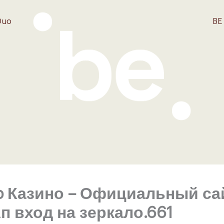
Duo
BE
p Казино – Официальный са
п вход на зеркало.661