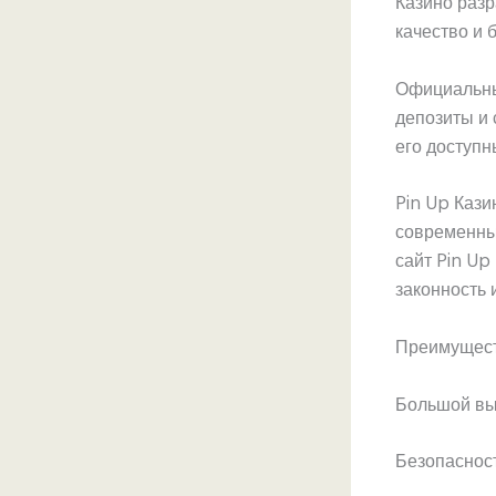
Казино разр
качество и 
Официальный
депозиты и 
его доступн
Pin Up Кази
современны
сайт Pin Up
законность 
Преимущест
Большой вы
Безопаснос