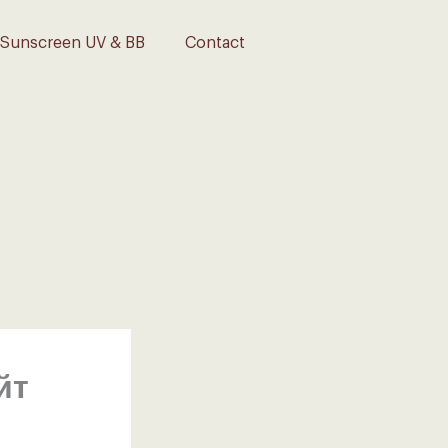
 Sunscreen UV & BB
Contact
йт