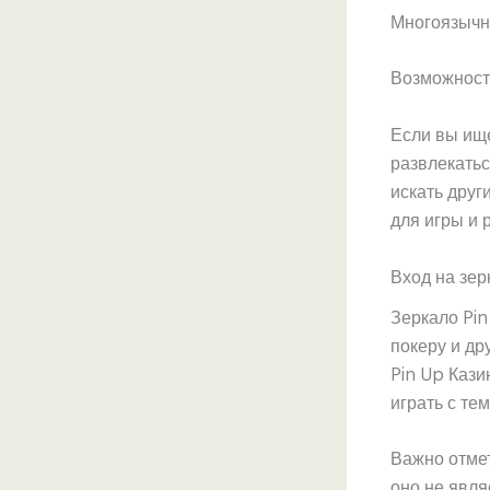
Многоязычн
Возможност
Если вы ище
развлекатьс
искать друг
для игры и 
Вход на зер
Зеркало Pin
покеру и др
Pin Up Кази
играть с те
Важно отмет
оно не явля