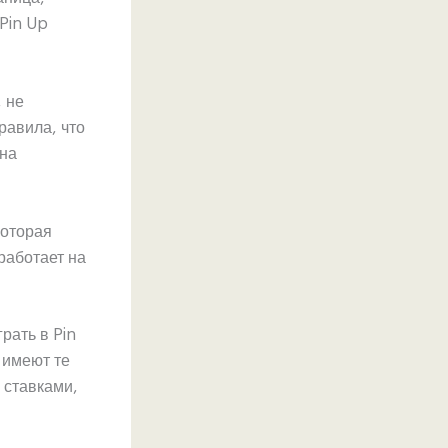
 Pin Up
, не
равила, что
 на
которая
работает на
рать в Pin
 имеют те
 ставками,