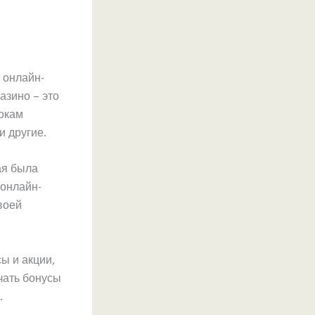
 онлайн-
азино – это
рокам
и другие.
ая была
 онлайн-
воей
ы и акции,
чать бонусы
.