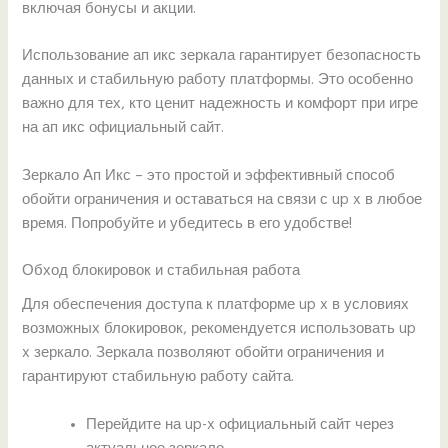
включая бонусы и акции.
Использование ап икс зеркала гарантирует безопасность
данных и стабильную работу платформы. Это особенно
важно для тех, кто ценит надежность и комфорт при игре
на ап икс официальный сайт.
Зеркало Ап Икс – это простой и эффективный способ
обойти ограничения и оставаться на связи с up x в любое
время. Попробуйте и убедитесь в его удобстве!
Обход блокировок и стабильная работа
Для обеспечения доступа к платформе up x в условиях
возможных блокировок, рекомендуется использовать up
x зеркало. Зеркала позволяют обойти ограничения и
гарантируют стабильную работу сайта.
Перейдите на up-x официальный сайт через