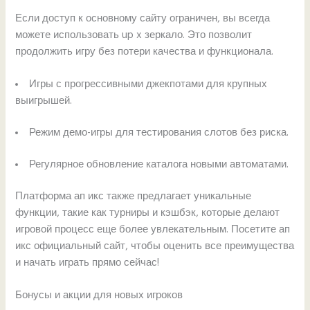
Если доступ к основному сайту ограничен, вы всегда
можете использовать up x зеркало. Это позволит
продолжить игру без потери качества и функционала.
Игры с прогрессивными джекпотами для крупных
выигрышей.
Режим демо-игры для тестирования слотов без риска.
Регулярное обновление каталога новыми автоматами.
Платформа ап икс также предлагает уникальные
функции, такие как турниры и кэшбэк, которые делают
игровой процесс еще более увлекательным. Посетите ап
икс официальный сайт, чтобы оценить все преимущества
и начать играть прямо сейчас!
Бонусы и акции для новых игроков