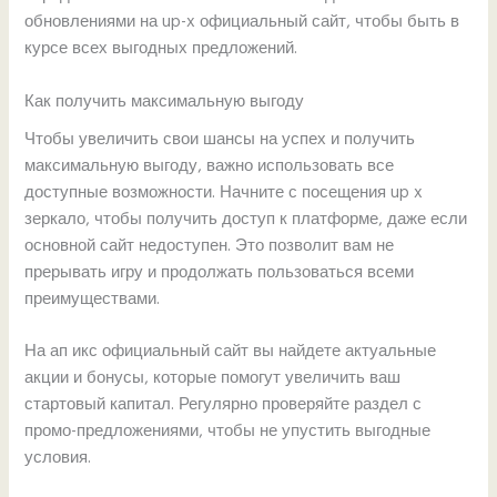
обновлениями на up-x официальный сайт, чтобы быть в
курсе всех выгодных предложений.
Как получить максимальную выгоду
Чтобы увеличить свои шансы на успех и получить
максимальную выгоду, важно использовать все
доступные возможности. Начните с посещения up x
зеркало, чтобы получить доступ к платформе, даже если
основной сайт недоступен. Это позволит вам не
прерывать игру и продолжать пользоваться всеми
преимуществами.
На ап икс официальный сайт вы найдете актуальные
акции и бонусы, которые помогут увеличить ваш
стартовый капитал. Регулярно проверяйте раздел с
промо-предложениями, чтобы не упустить выгодные
условия.