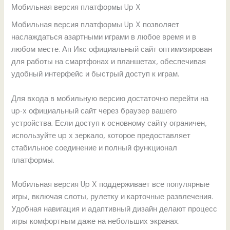
Мобильная версия платформы Up X
Мобильная версия платформы Up X позволяет
наслаждаться азартными играми в любое время и в
любом месте. Ап Икс официальный сайт оптимизирован
для работы на смартфонах и планшетах, обеспечивая
удобный интерфейс и быстрый доступ к играм.
Для входа в мобильную версию достаточно перейти на
up-x официальный сайт через браузер вашего
устройства. Если доступ к основному сайту ограничен,
используйте up x зеркало, которое предоставляет
стабильное соединение и полный функционал
платформы.
Мобильная версия Up X поддерживает все популярные
игры, включая слоты, рулетку и карточные развлечения.
Удобная навигация и адаптивный дизайн делают процесс
игры комфортным даже на небольших экранах.